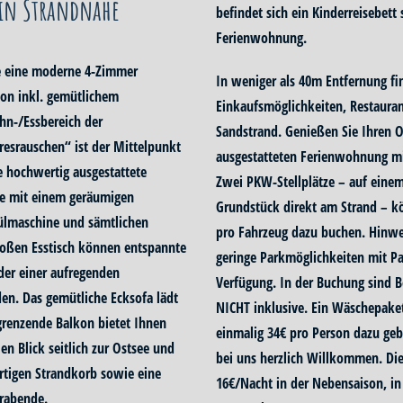
 in Strandnähe
befindet sich ein Kinderreisebett
Ferienwohnung.
e eine moderne 4-Zimmer
In weniger als 40m Entfernung fi
n inkl. gemütlichem
Einkaufsmöglichkeiten, Restauran
hn-/Essbereich der
Sandstrand. Genießen Sie Ihren O
srauschen“ ist der Mittelpunkt
ausgestatteten Ferienwohnung mi
e hochwertig ausgestattete
Zwei PKW-Stellplätze – auf einem
ie mit einem geräumigen
Grundstück direkt am Strand – kö
ülmaschine und sämtlichen
pro Fahrzeug dazu buchen. Hinwei
oßen Esstisch können entspannte
geringe Parkmöglichkeiten mit P
er einer aufregenden
Verfügung. In der Buchung sind 
en. Das gemütliche Ecksofa lädt
NICHT inklusive. Ein Wäschepake
grenzende Balkon bietet Ihnen
einmalig 34€ pro Person dazu ge
en Blick seitlich zur Ostsee und
bei uns herzlich Willkommen. Die
rtigen Strandkorb sowie eine
16€/Nacht in der Nebensaison, in
rabende.